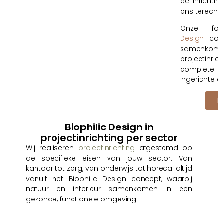
de inricht
ons terecht
Onze f
Design
con
samenk
projectin
complete
ingerichte
Biophilic Design in
projectinrichting per sector
Wij realiseren
projectinrichting
afgestemd op
de specifieke eisen van jouw sector. Van
kantoor tot zorg, van onderwijs tot horeca: altijd
vanuit het Biophilic Design concept, waarbij
natuur en interieur samenkomen in een
gezonde, functionele omgeving.