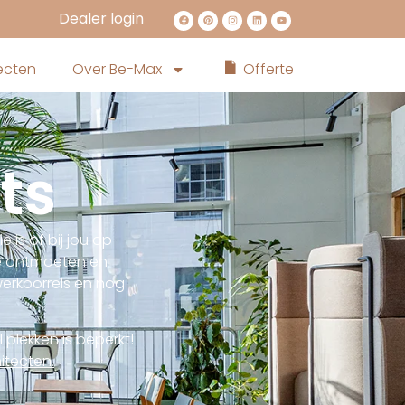
Dealer login
ecten
Over Be-Max
Offerte
ts
 is of bij jou op
te ontmoeten en
werkborrels en nog
plekken is beperkt!
itecten.