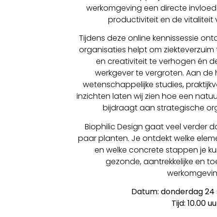
werkomgeving een directe invloed h
productiviteit en de vitalite
Tijdens deze online kennissessie ontd
organisaties helpt om ziekteverzuim t
en creativiteit te verhogen én de
werkgever te vergroten. Aan d
wetenschappelijke studies, praktij
inzichten laten wij zien hoe een nat
bijdraagt aan strategische org
Biophilic Design gaat veel verder d
paar planten. Je ontdekt welke ele
en welke concrete stappen je kun
gezonde, aantrekkelijke en 
werkomgevin
Datum: donderdag 24
Tijd: 10.00 uu