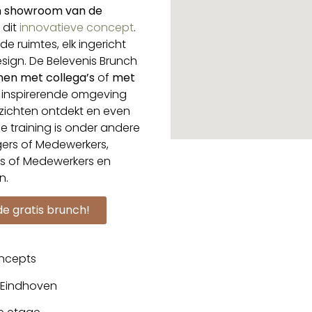
gn showroom van de
 dit
innovatieve concept
.
e ruimtes, elk ingericht
esign.
De Belevenis Brunch
en met collega’s
of
met
n inspirerende omgeving
nzichten ontdekt en even
e training is onder andere
gers of Medewerkers,
ers of Medewerkers en
n.
de gratis brunch!
ncepts
K Eindhoven