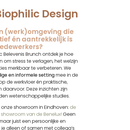
iophilic Design
en (werk)omgeving die
ef én aantrekkelijk is
edewerkers?
ic Belevenis Brunch ontdek je hoe
 om stress te verlagen, het welzijn
ties merkbaar te verbeteren. We
lige en informele setting
mee in de
op de werkvloer én praktische,
daarvoor. Deze inzichten zijn
en wetenschappelijke studies.
in onze showroom in Eindhoven:
de
gn showroom van de Benelux!
Geen
maar juist een persoonlijke en
e je alleen of samen met collega’s