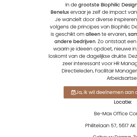
In de
grootste Biophilic Desi
Benelux
ervaar je zelf de impact van
Je wandelt door diverse inspirerend
volgens de principes van Biophilic D
is geschikt om
alleen
te ervaren,
sam
andere bedrijven
. Zo ontstaat ee
waarin je ideeën opdoet, nieuwe i
loskomt van de dagelijkse drukte. Dez
zeer interessant voor HR Mana
Directieleden, Facilitair Manag
Arbeidsartse
Ja, ik wil deelnemen aan 
Locatie:
Be-Max Office Co
Philitelaan 57, 5617 A