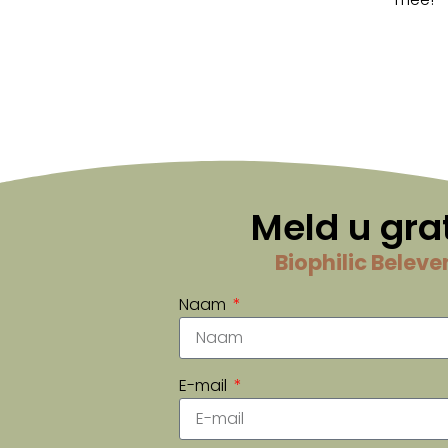
Meld u gra
Biophilic Beleve
Naam
E-mail