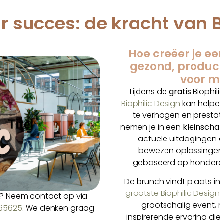
r succes: de kracht van B
Hoe creëer je e
gezond, producti
voor m
Tijdens de
gratis
Biophil
Biophilic Design
kan helpen
te verhogen en presta
nemen je in een
kleinscha
actuele uitdagingen 
bewezen oplossingen 
gebaseerd op honderd
De brunch vindt plaats 
grootste Biophilic Desi
og? Neem contact op via
grootschalig event, 
65625
. We denken graag
inspirerende ervaring di