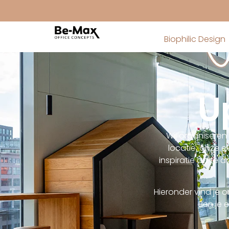
Biophilic Design
U
Wij organiseren 
locatie, onze 
inspiratie op te 
Hieronder vind je 
Ben je 