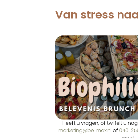
Van stress naa
Heeft u vragen, of twijfelt u n
marketing@be-max.nl
of
040-25
mee!