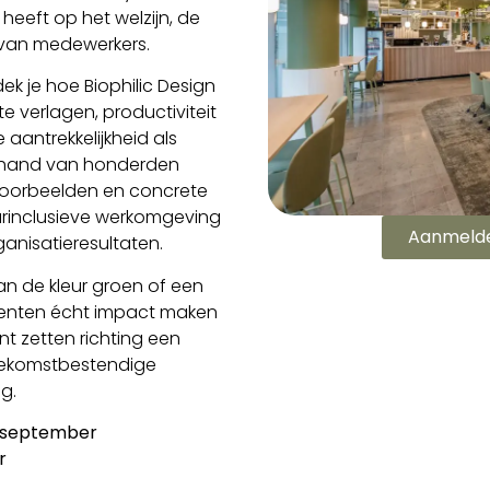
eeft op het welzijn, de
it van medewerkers.
ek je hoe Biophilic Design
e verlagen, productiviteit
 aantrekkelijkheid als
e hand van honderden
kvoorbeelden en concrete
uurinclusieve werkomgeving
Aanmelde
anisatieresultaten.
an de kleur groen of een
menten écht impact maken
t zetten richting een
toekomstbestendige
g.
 september
r