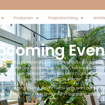
Producten
Projectinrichting
Archit
pcoming Even
regelmatig inspirerende events! Of het nu bij ons op locatie
events zijn dé plek om kennis op te doen, nieuwe mensen 
doen. Denk aan de Biophilic Belevenis Brunch, gezellige net
veel meer interessante events.
onze upcoming events. Wacht niet te lang, want het aantal 
een architect? Bekijk dan onze pagina
trainingen voor arch