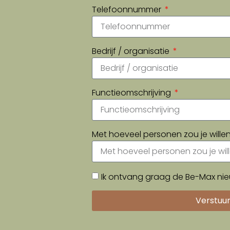
Telefoonnummer
Bedrijf / organisatie
Functieomschrijving
Met hoeveel personen zou je will
Ik ontvang graag de Be-Max nie
Verstuu