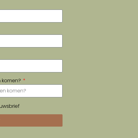
en komen?
uwsbrief
r