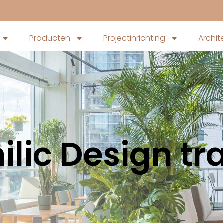
Producten
Projectinrichting
Archit
ilic Design tr