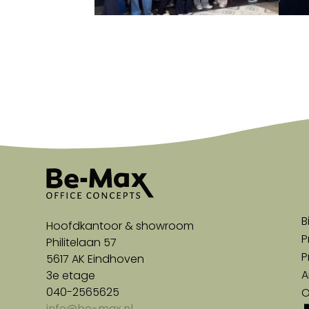
“Een inspirerende presentatie w
echt iets aan hebt”
B
Hoofdkantoor & showroom
P
Philitelaan 57
P
5617 AK Eindhoven
A
3e etage
040-2565625
O
info@be-max.nl