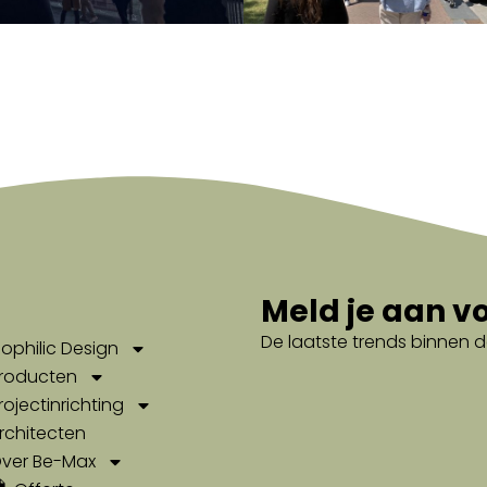
aar je
Meld je aan v
De laatste trends binnen d
iophilic Design
roducten
rojectinrichting
rchitecten
ver Be-Max