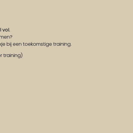
 vol.
komen?
kje bij een toekomstige training.
 training)