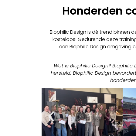
Honderden co
Biophilic Design is dé trend binnen d
kosteloos! Gedurende deze traininge
een Biophilic Design omgeving cre
Wat is Biophilic Design? Biophil
hersteld. Biophilic Design bevorder
honderden 