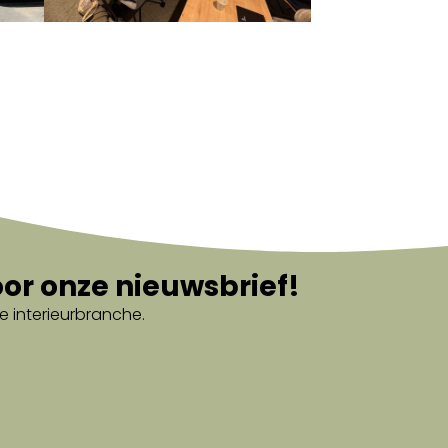
oor onze nieuwsbrief!
e interieurbranche.