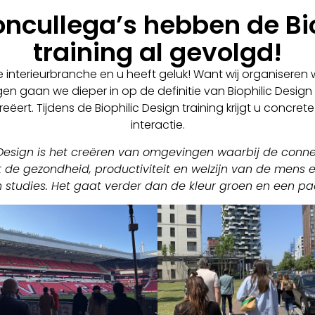
ncullega’s hebben de Bio
training al gevolgd!
e interieurbranche en u heeft geluk! Want wij organiseren 
n gaan we dieper in op de definitie van Biophilic Design
ëert. Tijdens de Biophilic Design training krijgt u concrete
interactie.
ic Design is het creëren van omgevingen waarbij de conn
t de gezondheid, productiviteit en welzijn van de mens en
studies. Het gaat verder dan de kleur groen en een pa