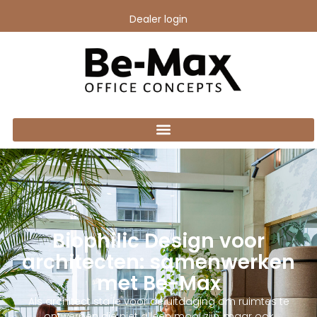
Dealer login
Biophilic Design voor
architecten: samenwerken
met Be-Max
Als architect sta je voor de uitdaging om ruimtes te
ontwerpen die niet alleen mooi zijn, maar ook