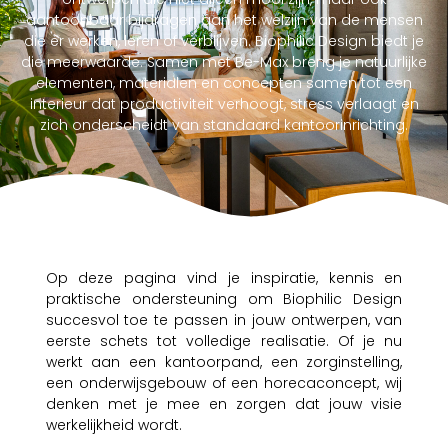
aantoonbaar bijdragen aan het welzijn van de mensen
die er werken, leren of verblijven. Biophilic Design biedt je
die meerwaarde. Samen met Be-Max breng je natuurlijke
elementen, materialen en concepten samen tot een
interieur dat productiviteit verhoogt, stress verlaagt en
zich onderscheidt van standaard kantoorinrichting.
Op deze pagina vind je inspiratie, kennis en
praktische ondersteuning om Biophilic Design
succesvol toe te passen in jouw ontwerpen, van
eerste schets tot volledige realisatie. Of je nu
werkt aan een kantoorpand, een zorginstelling,
een onderwijsgebouw of een horecaconcept, wij
denken met je mee en zorgen dat jouw visie
werkelijkheid wordt.