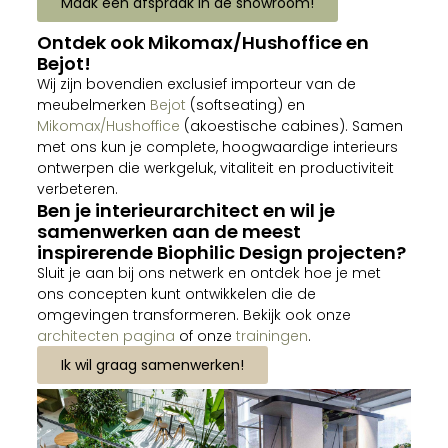
Maak een afspraak in de showroom!
Ontdek ook Mikomax/Hushoffice en
Bejot!
Wij zijn bovendien exclusief importeur van de
meubelmerken
Bejot
(softseating) en
Mikomax/Hushoffice
(akoestische cabines). Samen
met ons kun je complete, hoogwaardige interieurs
ontwerpen die werkgeluk, vitaliteit en productiviteit
verbeteren.
Ben je interieurarchitect en wil je
samenwerken aan de meest
inspirerende Biophilic Design projecten?
Sluit je aan bij ons netwerk en ontdek hoe je met
ons concepten kunt ontwikkelen die de
omgevingen transformeren. Bekijk ook onze
architecten pagina
of onze
trainingen
.
Ik wil graag samenwerken!