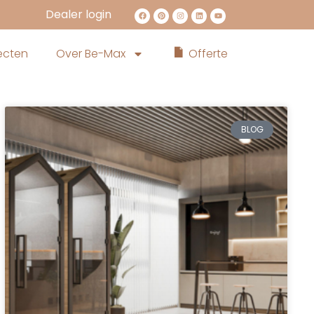
Dealer login
ecten
Over Be-Max
Offerte
BLOG