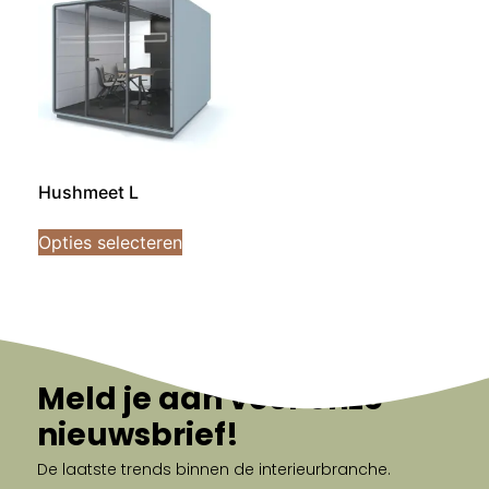
Hushmeet L
Opties selecteren
Meld je aan voor onze
nieuwsbrief!
De laatste trends binnen de interieurbranche.