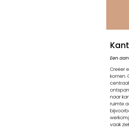
Kant
Een aant
Creëer e
komen. Q
centraal
ontspann
naar kan
ruimte a
bijvoorb
werkomge
vaak zie