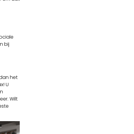
ociale
 bij
 dan het
x! U
en
er. Wilt
este