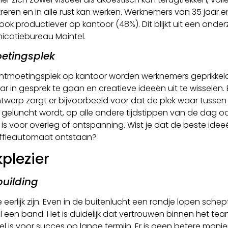
eren en in alle rust kan werken. Werknemers van 35 jaar e
 ook productiever op kantoor (48%). Dit blijkt uit een onde
catiebureau Maintel.
etingsplek
 ontmoetingsplek op kantoor worden werknemers geprikke
ar in gesprek te gaan en creatieve ideeën uit te wisselen.
werp zorgt er bijvoorbeeld voor dat de plek waar tussen 
r geluncht wordt, op alle andere tijdstippen van de dag o
 is voor overleg of ontspanning. Wist je dat de beste ide
offieautomaat ontstaan?
plezier
uilding
 eerlijk zijn. Even in de buitenlucht een rondje lopen sche
een band. Het is duidelijk dat vertrouwen binnen het te
el is voor succes op lange termijn. Er is geen betere mani