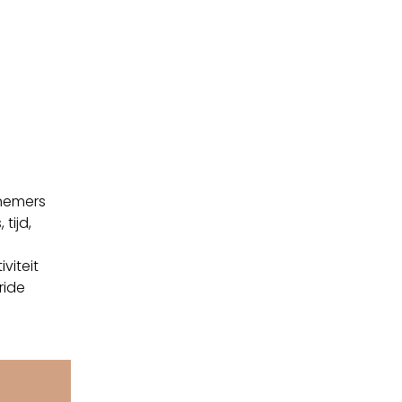
knemers
tijd,
viteit
ride