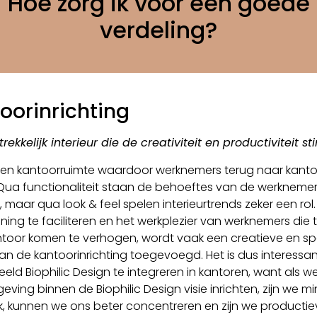
Hoe zorg ik voor een goede
verdeling?
oorinrichting
rekkelijk interieur die de creativiteit en productiviteit st
en kantoorruimte waardoor werknemers terug naar kantoo
ua functionaliteit staan de behoeftes van de werkneme
, maar qua look & feel spelen interieurtrends zeker een rol
ing te faciliteren en het werkplezier van werknemers die 
toor komen te verhogen, wordt vaak een creatieve en sp
an de kantoorinrichting toegevoegd. Het is dus interessa
eeld Biophilic Design te integreren in kantoren, want als w
ving binnen de Biophilic Design visie inrichten, zijn we m
k, kunnen we ons beter concentreren en zijn we productie