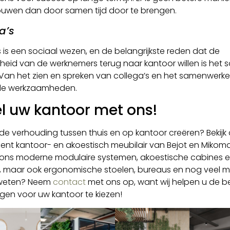
ouwen dan door samen tijd door te brengen.
a’s
is een sociaal wezen, en de belangrijkste reden dat de
eid van de werknemers terug naar kantoor willen is het s
Van het zien en spreken van collega’s en het samenwerken
e werkzaamheden.
l uw kantoor met ons!
e verhouding tussen thuis en op kantoor creëren? Bekijk
ent kantoor- en akoestisch meubilair van Bejot en Mikoma
j ons moderne modulaire systemen, akoestische cabines 
 maar ook ergonomische stoelen, bureaus en nog veel me
weten? Neem
contact
met ons op, want wij helpen u de b
gen voor uw kantoor te kiezen!