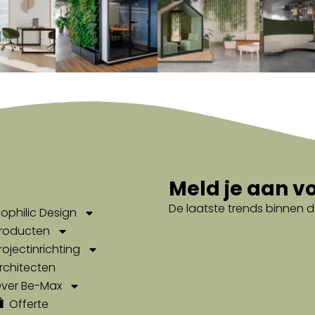
Meld je aan v
De laatste trends binnen d
iophilic Design
roducten
rojectinrichting
rchitecten
ver Be-Max
Offerte