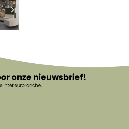
oor onze nieuwsbrief!
e interieurbranche.