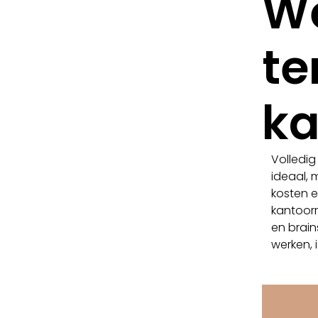
W
te
ka
Volledig
ideaal, m
kosten e
kantoorr
en brain
werken, 