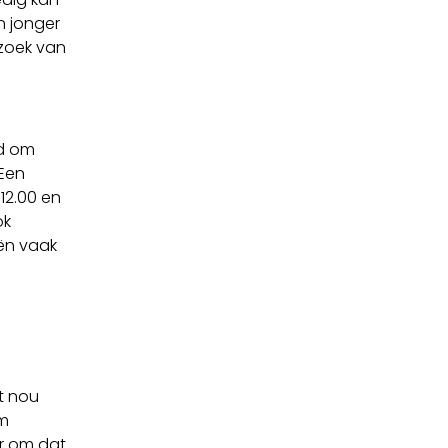
n jonger
rzoek van
ld om
 Een
12.00 en
ok
eën vaak
pt nou
am
er om dat