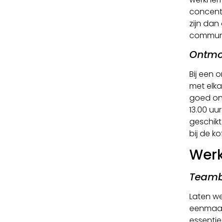
concentr
zijn dan
communi
Ontmo
Bij een
met elka
goed ont
13.00 uu
geschikt
bij de k
Werk
Teamb
Laten we
eenmaal 
essentie