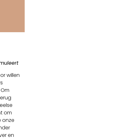
imuleert
r willen
rs
. Om
terug
eelse
nt om
e onze
inder
ver en