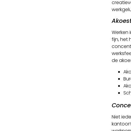
creatiev
werkgelu
Akoest
Werken i
fijn, he
concentr
werksfee
de akoes
Ako
Bu
Ako
Sc
Concen
Niet ied
kantoor!
werkneme