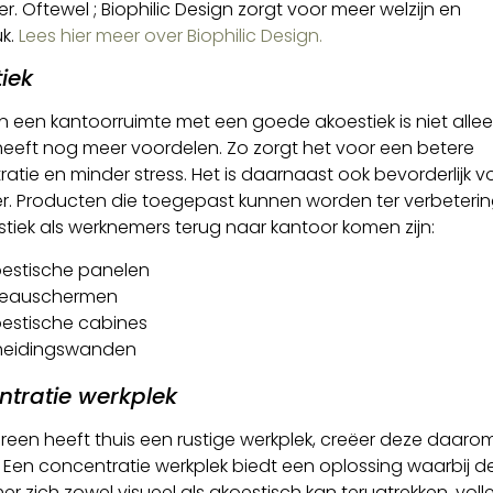
er. Oftewel ; Biophilic Design zorgt voor meer welzijn en
k.
Lees hier meer over Biophilic Design.
iek
n een kantoorruimte met een goede akoestiek is niet allee
t heeft nog meer voordelen. Zo zorgt het voor een betere
atie en minder stress. Het is daarnaast ook bevorderlijk v
r. Producten die toegepast kunnen worden ter verbeteri
tiek als werknemers terug naar kantoor komen zijn:
estische panelen
reauschermen
estische cabines
heidingswanden
tratie werkplek
ereen heeft thuis een rustige werkplek, creëer deze daaro
 Een concentratie werkplek biedt een oplossing waarbij d
r zich zowel visueel als akoestisch kan terugtrekken, voll