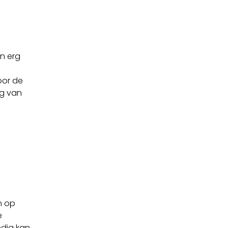
n erg
oor de
ng van
m op
e
edig kan