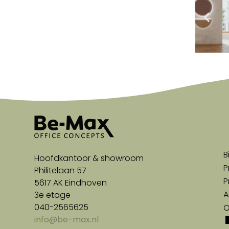
B
Hoofdkantoor & showroom
P
Philitelaan 57
P
5617 AK Eindhoven
A
3e etage
040-2565625
O
info@be-max.nl