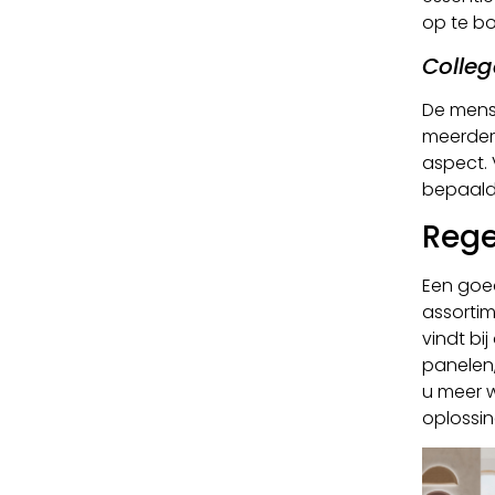
op te b
Colleg
De mens 
meerderh
aspect. 
bepaald
Rege
Een goed
assortim
vindt bi
panelen,
u meer 
oplossin